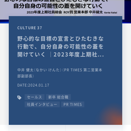
CULTURE 37
野心的な目標の宣言とひたむきな
行動で、自分自身の可能性の蓋を
開けていく ｜2023年度上期社...
中井 健太（なかい けんた）（PR TIMES 第二営業本
部副部長）
DATE:2024.01.17
セールス
新卒 総合職
社員インタビュー
PR TIMES