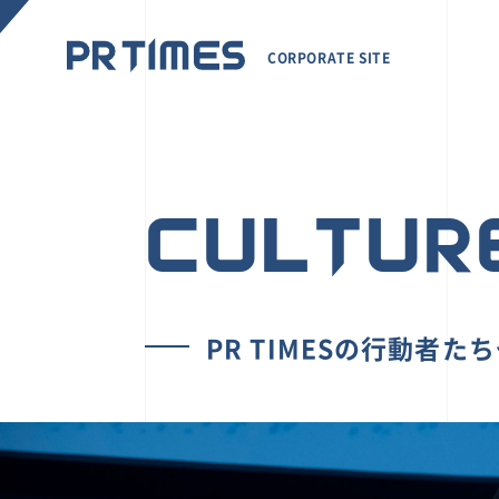
CORPORATE SITE
CULTUR
PR TIMESの行動者た