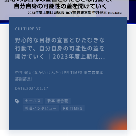
CULTURE 37
野心的な目標の宣言とひたむきな
行動で、自分自身の可能性の蓋を
開けていく ｜2023年度上期社...
中井 健太（なかい けんた）（PR TIMES 第二営業本
部副部長）
DATE:2024.01.17
セールス
新卒 総合職
社員インタビュー
PR TIMES