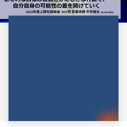
CULTURE 37
野心的な目標の宣言とひたむきな
行動で、自分自身の可能性の蓋を
開けていく ｜2023年度上期社...
中井 健太（なかい けんた）（PR TIMES 第二営業本
部副部長）
DATE:2024.01.17
セールス
新卒 総合職
社員インタビュー
PR TIMES