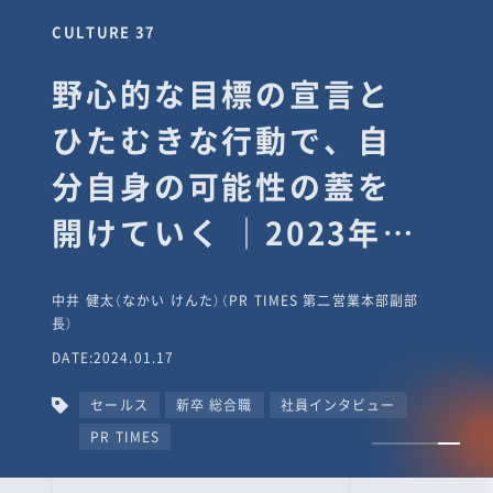
CULTURE 37
野心的な目標の宣言と
ひたむきな行動で、自
分自身の可能性の蓋を
開けていく ｜2023年度
上期社員総会受賞イン
中井 健太（なかい けんた）（PR TIMES 第二営業本部副部
タビュー #PR
長）
DATE:2024.01.17
TIMESな人たち
セールス
新卒 総合職
社員インタビュー
PR TIMES