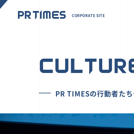
CORPORATE SITE
CULTUR
PR TIMESの行動者た