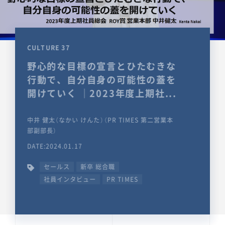
CULTURE 37
野心的な目標の宣言とひたむきな
行動で、自分自身の可能性の蓋を
開けていく ｜2023年度上期社...
中井 健太（なかい けんた）（PR TIMES 第二営業本
部副部長）
DATE:2024.01.17
セールス
新卒 総合職
社員インタビュー
PR TIMES