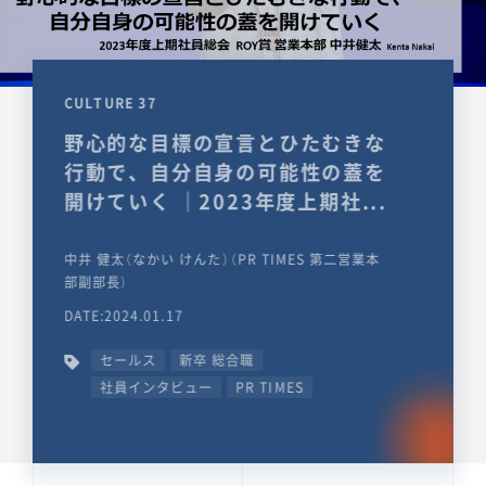
CULTURE 37
野心的な目標の宣言とひたむきな
行動で、自分自身の可能性の蓋を
開けていく ｜2023年度上期社...
中井 健太（なかい けんた）（PR TIMES 第二営業本
部副部長）
DATE:2024.01.17
セールス
新卒 総合職
社員インタビュー
PR TIMES