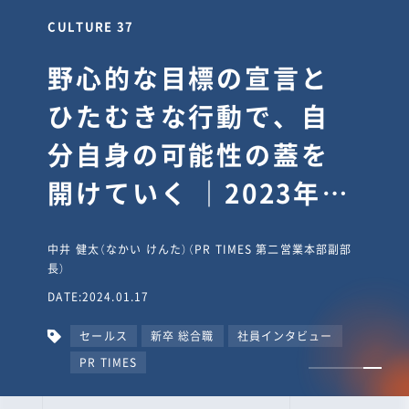
CULTURE 30
逆境では自分のスタン
スを変え“予想を裏切
り、期待を超える”【真
輔塾・前編】
山田真輔（やまだ しんすけ）（執行役員 兼 Jooto事業部
長）
DATE:2023.09.08
カルチャー
CxO
キャリア入社
Jooto