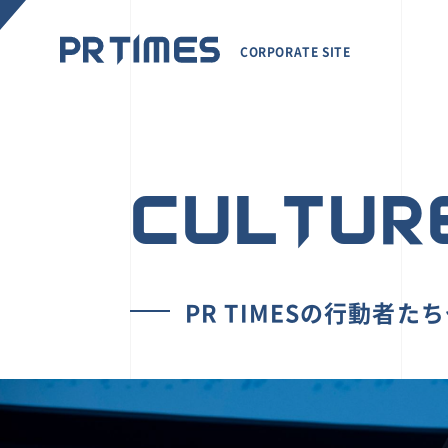
CORPORATE SITE
CULTUR
PR TIMESの行動者た