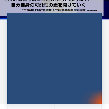
CULTURE 37
野心的な目標の宣言とひたむきな
行動で、自分自身の可能性の蓋を
開けていく ｜2023年度上期社...
中井 健太（なかい けんた）（PR TIMES 第二営業本
部副部長）
DATE:2024.01.17
セールス
新卒 総合職
社員インタビュー
PR TIMES