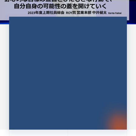
CULTURE 37
野心的な目標の宣言とひたむきな
行動で、自分自身の可能性の蓋を
開けていく ｜2023年度上期社...
中井 健太（なかい けんた）（PR TIMES 第二営業本
部副部長）
DATE:2024.01.17
セールス
新卒 総合職
社員インタビュー
PR TIMES