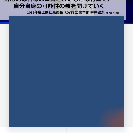
CULTURE 37
野心的な目標の宣言とひたむきな
行動で、自分自身の可能性の蓋を
開けていく ｜2023年度上期社...
中井 健太（なかい けんた）（PR TIMES 第二営業本
部副部長）
DATE:2024.01.17
セールス
新卒 総合職
社員インタビュー
PR TIMES