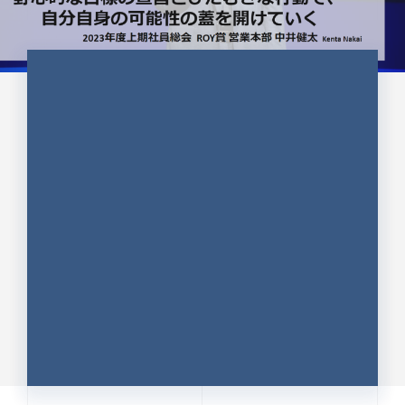
CULTURE 37
野心的な目標の宣言とひたむきな
行動で、自分自身の可能性の蓋を
開けていく ｜2023年度上期社...
中井 健太（なかい けんた）（PR TIMES 第二営業本
部副部長）
DATE:2024.01.17
セールス
新卒 総合職
社員インタビュー
PR TIMES