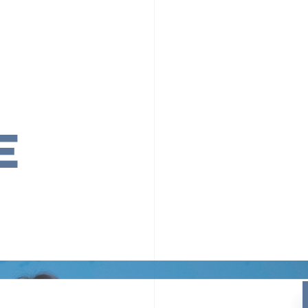
PR TIMESの想い
カルチャー
事業内容
ニュース
E
ちや文化