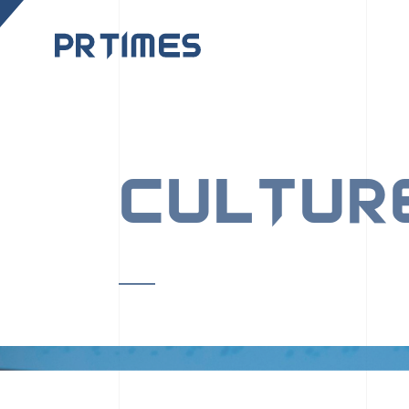
CORPORATE SITE
CULTUR
PR TIMESの行動者た