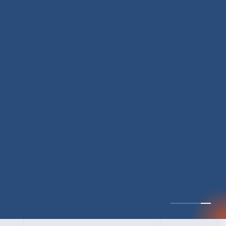
CULTURE 37
野心的な目標の宣言と
ひたむきな行動で、自
分自身の可能性の蓋を
開けていく ｜2023年度
上期社員総会受賞イン
中井 健太（なかい けんた）（PR TIMES 第二営業本部副部
タビュー #PR
長）
DATE:2024.01.17
TIMESな人たち
セールス
新卒 総合職
社員インタビュー
PR TIMES