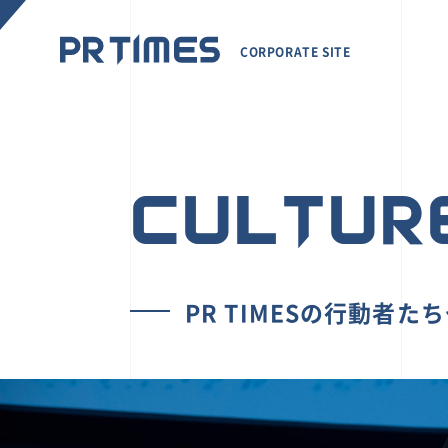
CORPORATE SITE
CULTUR
PR TIMESの行動者た