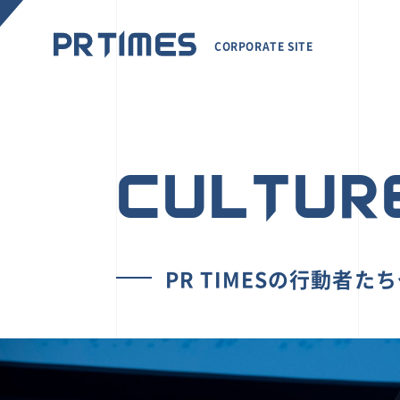
CORPORATE SITE
CULTUR
PR TIMESの行動者た