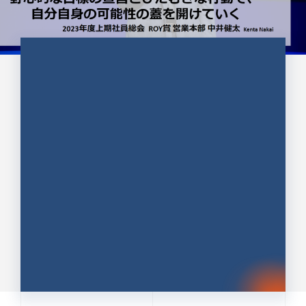
CULTURE 37
野心的な目標の宣言とひたむきな
行動で、自分自身の可能性の蓋を
開けていく ｜2023年度上期社...
中井 健太（なかい けんた）（PR TIMES 第二営業本
部副部長）
DATE:2024.01.17
セールス
新卒 総合職
社員インタビュー
PR TIMES