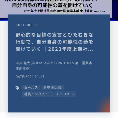
CULTURE 37
野心的な目標の宣言とひたむきな
行動で、自分自身の可能性の蓋を
開けていく ｜2023年度上期社...
中井 健太（なかい けんた）（PR TIMES 第二営業本
部副部長）
DATE:2024.01.17
セールス
新卒 総合職
社員インタビュー
PR TIMES