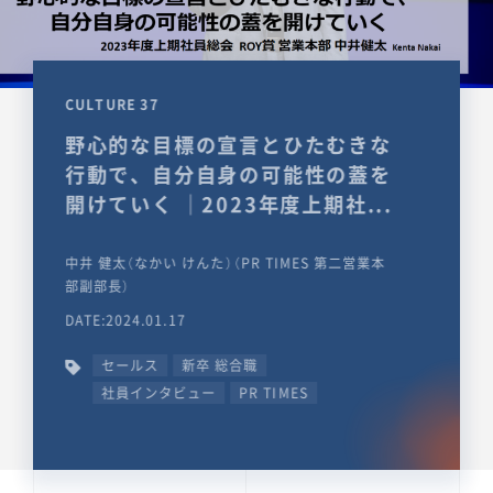
CULTURE 37
野心的な目標の宣言とひたむきな
行動で、自分自身の可能性の蓋を
開けていく ｜2023年度上期社...
中井 健太（なかい けんた）（PR TIMES 第二営業本
部副部長）
DATE:2024.01.17
セールス
新卒 総合職
社員インタビュー
PR TIMES