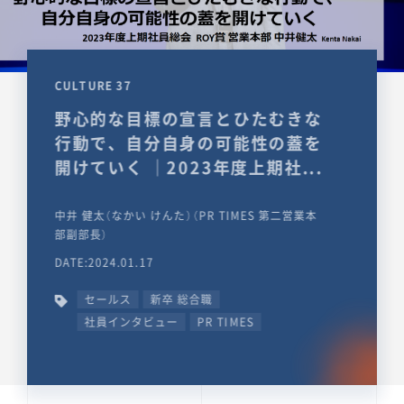
CULTURE 37
野心的な目標の宣言とひたむきな
行動で、自分自身の可能性の蓋を
開けていく ｜2023年度上期社...
中井 健太（なかい けんた）（PR TIMES 第二営業本
部副部長）
DATE:2024.01.17
セールス
新卒 総合職
社員インタビュー
PR TIMES