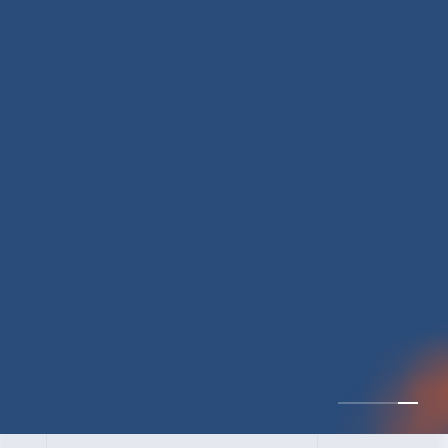
CULTURE 30
逆境では自分のスタン
スを変え“予想を裏切
り、期待を超える”【真
輔塾・前編】
山田真輔（やまだ しんすけ）（執行役員 兼 Jooto事業部
長）
DATE:2023.09.08
カルチャー
CxO
キャリア入社
Jooto