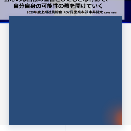
CULTURE 37
野心的な目標の宣言とひたむきな
行動で、自分自身の可能性の蓋を
開けていく ｜2023年度上期社...
中井 健太（なかい けんた）（PR TIMES 第二営業本
部副部長）
DATE:2024.01.17
セールス
新卒 総合職
社員インタビュー
PR TIMES