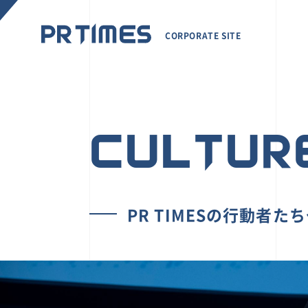
CORPORATE SITE
CULTUR
PR TIMESの行動者た