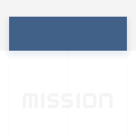
MISSION
行動者発の情報が、
人の心を揺さぶる
時代へ