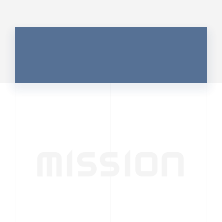
MISSION
行動者発の情報が、
人の心を揺さぶる
時代へ