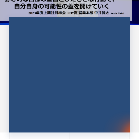
CULTURE 37
野心的な目標の宣言とひたむきな
行動で、自分自身の可能性の蓋を
開けていく ｜2023年度上期社...
中井 健太（なかい けんた）（PR TIMES 第二営業本
部副部長）
DATE:2024.01.17
セールス
新卒 総合職
社員インタビュー
PR TIMES