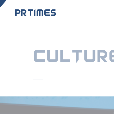
CORPORATE SITE
CULTUR
PR TIMESの行動者た