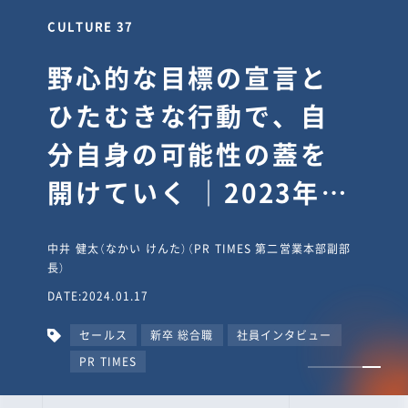
CULTURE 37
野心的な目標の宣言と
ひたむきな行動で、自
分自身の可能性の蓋を
開けていく ｜2023年度
上期社員総会受賞イン
中井 健太（なかい けんた）（PR TIMES 第二営業本部副部
タビュー #PR
長）
DATE:2024.01.17
TIMESな人たち
セールス
新卒 総合職
社員インタビュー
PR TIMES