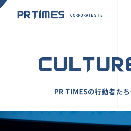
CORPORATE SITE
CULTUR
PR TIMESの行動者た