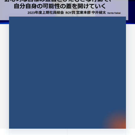
CULTURE 37
野心的な目標の宣言とひたむきな
行動で、自分自身の可能性の蓋を
開けていく ｜2023年度上期社...
中井 健太（なかい けんた）（PR TIMES 第二営業本
部副部長）
DATE:2024.01.17
セールス
新卒 総合職
社員インタビュー
PR TIMES