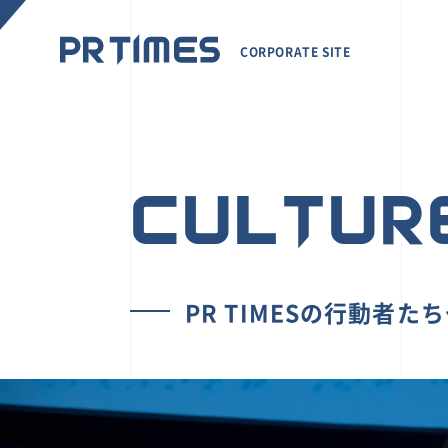
CORPORATE SITE
CULTUR
PR TIMESの行動者た