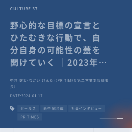
CULTURE 37
野心的な目標の宣言と
ひたむきな行動で、自
分自身の可能性の蓋を
開けていく ｜2023年度
上期社員総会受賞イン
中井 健太（なかい けんた）（PR TIMES 第二営業本部副部
タビュー #PR
長）
DATE:2024.01.17
TIMESな人たち
セールス
新卒 総合職
社員インタビュー
PR TIMES