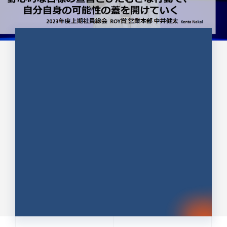
CULTURE 37
野心的な目標の宣言とひたむきな
行動で、自分自身の可能性の蓋を
開けていく ｜2023年度上期社...
中井 健太（なかい けんた）（PR TIMES 第二営業本
部副部長）
DATE:2024.01.17
セールス
新卒 総合職
社員インタビュー
PR TIMES