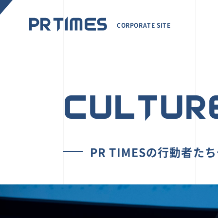
CORPORATE SITE
CULTUR
PR TIMESの行動者た