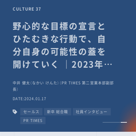
CULTURE 37
野心的な目標の宣言と
ひたむきな行動で、自
分自身の可能性の蓋を
開けていく ｜2023年度
上期社員総会受賞イン
中井 健太（なかい けんた）（PR TIMES 第二営業本部副部
タビュー #PR
長）
DATE:2024.01.17
TIMESな人たち
セールス
新卒 総合職
社員インタビュー
PR TIMES