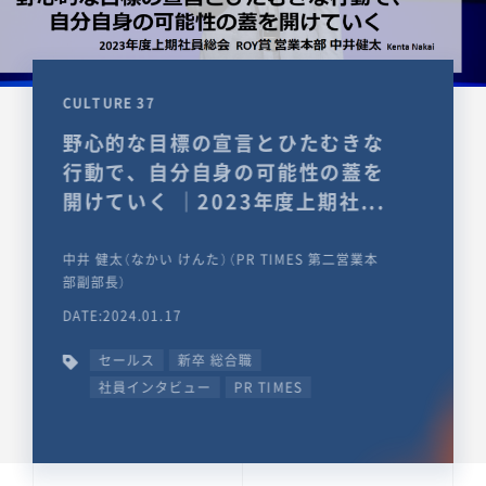
CULTURE 37
野心的な目標の宣言とひたむきな
行動で、自分自身の可能性の蓋を
開けていく ｜2023年度上期社...
中井 健太（なかい けんた）（PR TIMES 第二営業本
部副部長）
DATE:2024.01.17
セールス
新卒 総合職
社員インタビュー
PR TIMES