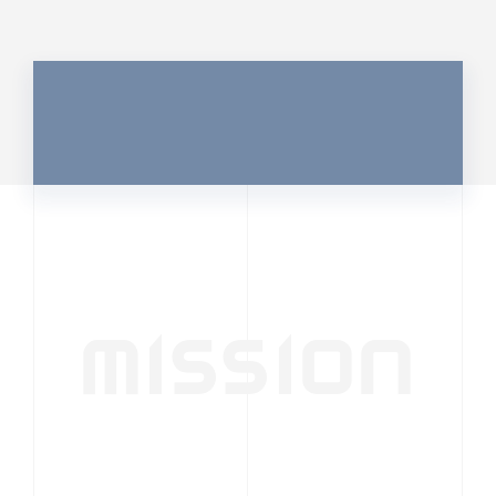
MISSION
行動者発の情報が、
人の心を揺さぶる
時代へ