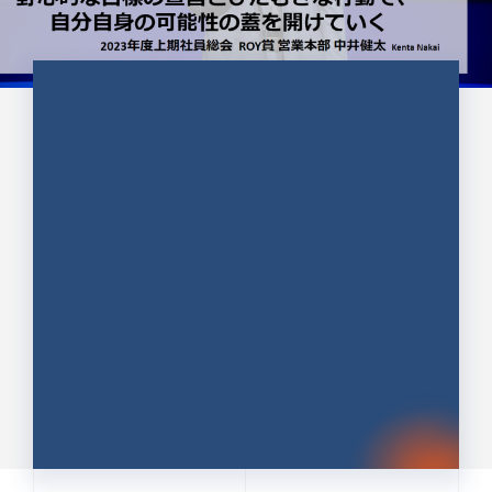
CULTURE 37
野心的な目標の宣言とひたむきな
行動で、自分自身の可能性の蓋を
開けていく ｜2023年度上期社...
中井 健太（なかい けんた）（PR TIMES 第二営業本
部副部長）
DATE:2024.01.17
セールス
新卒 総合職
社員インタビュー
PR TIMES