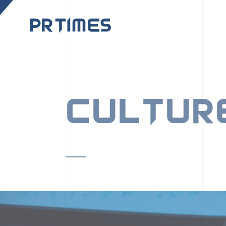
CORPORATE SITE
CULTUR
PR TIMESの行動者た