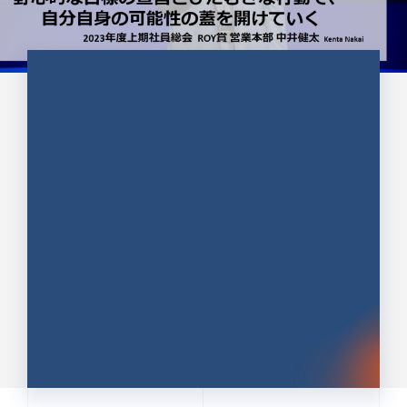
CULTURE 37
野心的な目標の宣言とひたむきな
行動で、自分自身の可能性の蓋を
開けていく ｜2023年度上期社...
中井 健太（なかい けんた）（PR TIMES 第二営業本
部副部長）
DATE:2024.01.17
セールス
新卒 総合職
社員インタビュー
PR TIMES