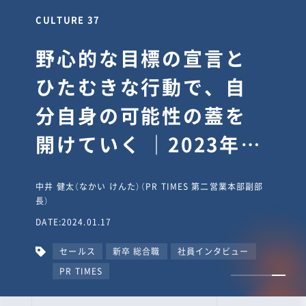
CULTURE 30
逆境では自分のスタン
スを変え“予想を裏切
り、期待を超える”【真
輔塾・前編】
山田真輔（やまだ しんすけ）（執行役員 兼 Jooto事業部
長）
DATE:2023.09.08
カルチャー
CxO
キャリア入社
Jooto