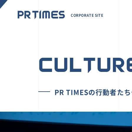
CORPORATE SITE
CULTUR
PR TIMESの行動者た