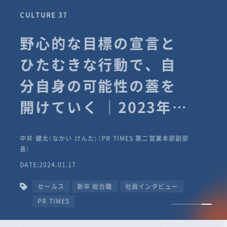
CULTURE 37
野心的な目標の宣言と
ひたむきな行動で、自
分自身の可能性の蓋を
開けていく ｜2023年度
上期社員総会受賞イン
中井 健太（なかい けんた）（PR TIMES 第二営業本部副部
タビュー #PR
長）
DATE:2024.01.17
TIMESな人たち
セールス
新卒 総合職
社員インタビュー
PR TIMES