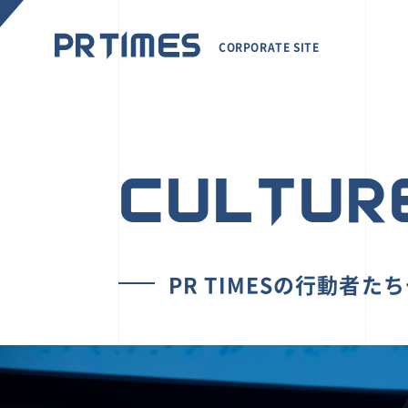
CORPORATE SITE
CULTUR
PR TIMESの行動者た