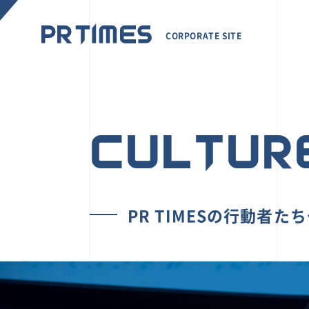
CORPORATE SITE
CULTUR
PR TIMESの行動者た