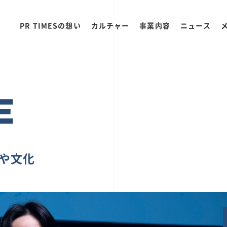
PR TIMESの想い
カルチャー
事業内容
ニュース
E
ちや文化