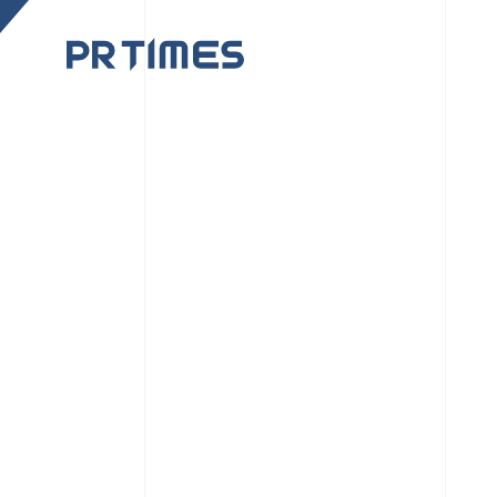
CORPORATE SITE
CULTUR
PR TIMESの行動者た