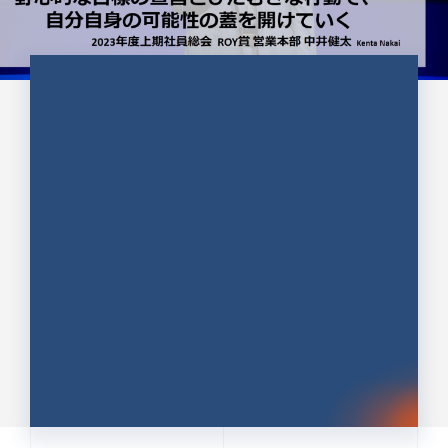
CULTURE 37
野心的な目標の宣言とひたむきな
行動で、自分自身の可能性の蓋を
開けていく ｜2023年度上期社...
中井 健太（なかい けんた）（PR TIMES 第二営業本
部副部長）
DATE:2024.01.17
セールス
新卒 総合職
社員インタビュー
PR TIMES