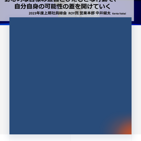
CULTURE 37
野心的な目標の宣言とひたむきな
行動で、自分自身の可能性の蓋を
開けていく ｜2023年度上期社...
中井 健太（なかい けんた）（PR TIMES 第二営業本
部副部長）
DATE:2024.01.17
セールス
新卒 総合職
社員インタビュー
PR TIMES