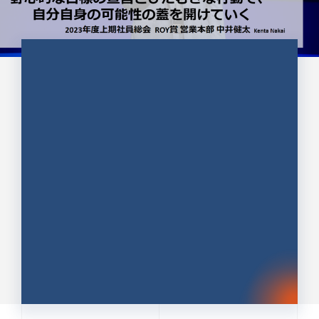
CULTURE 37
野心的な目標の宣言とひたむきな
行動で、自分自身の可能性の蓋を
開けていく ｜2023年度上期社...
中井 健太（なかい けんた）（PR TIMES 第二営業本
部副部長）
DATE:2024.01.17
セールス
新卒 総合職
社員インタビュー
PR TIMES