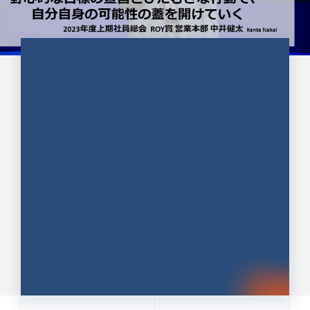
CULTURE 37
野心的な目標の宣言とひたむきな
行動で、自分自身の可能性の蓋を
開けていく ｜2023年度上期社...
中井 健太（なかい けんた）（PR TIMES 第二営業本
部副部長）
DATE:2024.01.17
セールス
新卒 総合職
社員インタビュー
PR TIMES