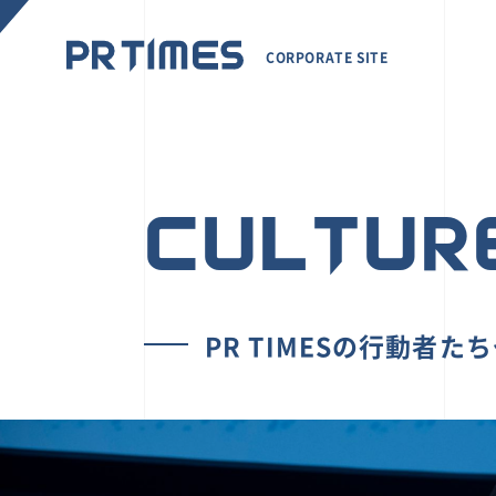
CORPORATE SITE
CULTUR
PR TIMESの行動者た