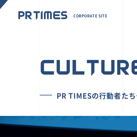
CORPORATE SITE
CULTUR
PR TIMESの行動者た