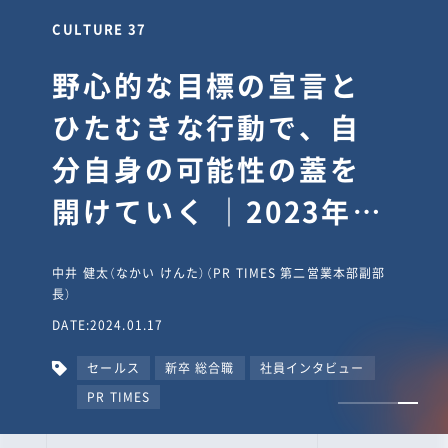
CULTURE 37
野心的な目標の宣言と
ひたむきな行動で、自
分自身の可能性の蓋を
開けていく ｜2023年度
上期社員総会受賞イン
中井 健太（なかい けんた）（PR TIMES 第二営業本部副部
タビュー #PR
長）
DATE:2024.01.17
TIMESな人たち
セールス
新卒 総合職
社員インタビュー
PR TIMES