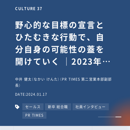
CULTURE 30
逆境では自分のスタン
スを変え“予想を裏切
り、期待を超える”【真
輔塾・前編】
山田真輔（やまだ しんすけ）（執行役員 兼 Jooto事業部
長）
DATE:2023.09.08
カルチャー
CxO
キャリア入社
Jooto