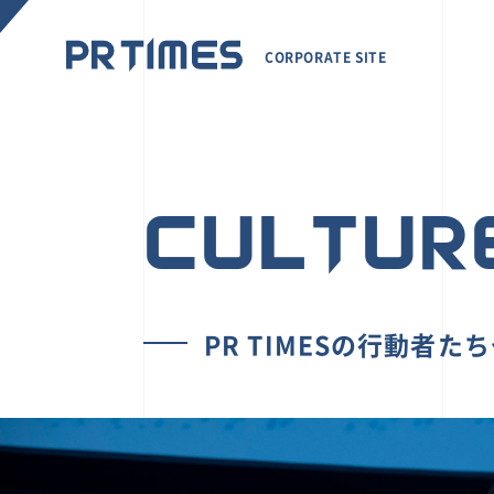
CORPORATE SITE
CULTUR
PR TIMESの行動者た