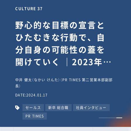
CULTURE 30
逆境では自分のスタン
スを変え“予想を裏切
り、期待を超える”【真
輔塾・前編】
山田真輔（やまだ しんすけ）（執行役員 兼 Jooto事業部
長）
DATE:2023.09.08
カルチャー
CxO
キャリア入社
Jooto