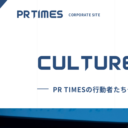
CORPORATE SITE
CULTUR
PR TIMESの行動者た