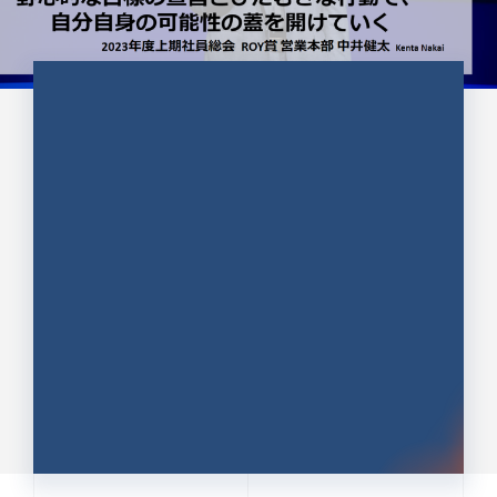
CULTURE 37
野心的な目標の宣言とひたむきな
行動で、自分自身の可能性の蓋を
開けていく ｜2023年度上期社...
中井 健太（なかい けんた）（PR TIMES 第二営業本
部副部長）
DATE:2024.01.17
セールス
新卒 総合職
社員インタビュー
PR TIMES