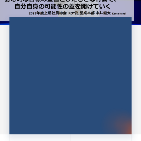
CULTURE 37
野心的な目標の宣言とひたむきな
行動で、自分自身の可能性の蓋を
開けていく ｜2023年度上期社...
中井 健太（なかい けんた）（PR TIMES 第二営業本
部副部長）
DATE:2024.01.17
セールス
新卒 総合職
社員インタビュー
PR TIMES